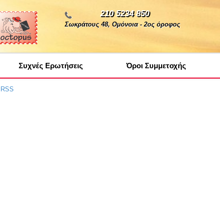
210 5234 850
Σωκράτους 48, Ομόνοια - 2ος όροφος
Συχνές Ερωτήσεις
Όροι Συμμετοχής
α RSS