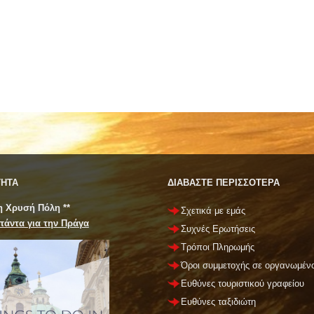
ΤΗΤΑ
ΔΙΑΒΑΣΤΕ ΠΕΡΙΣΣΟΤΕΡΑ
 η Χρυσή Πόλη **
Σχετικά με εμάς
πάντα για την Πράγα
Συχνές Ερωτήσεις
Τρόποι Πληρωμής
Όροι συμμετοχής σε οργανωμένο
Ευθύνες τουριστικού γραφείου
Ευθύνες ταξιδιώτη