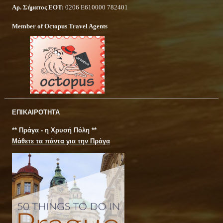
Αρ. Σήματος ΕΟΤ:
0206 Ε610000 782401
Member of Octopus Travel Agents
ΕΠΙΚΑΙΡΟΤΗΤΑ
** Πράγα - η Χρυσή Πόλη **
Μάθετε τα πάντα για την Πράγα