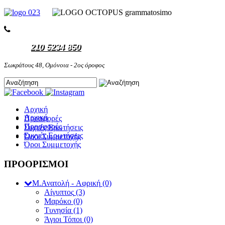
210 5234 850
Σωκράτους 48, Ομόνοια - 2ος όροφος
Αρχική
Αρχική
Προσφορές
Προσφορές
Συχνές Ερωτήσεις
Συχνές Ερωτήσεις
Όροι Συμμετοχής
Όροι Συμμετοχής
ΠΡΟΟΡΙΣΜΟΙ
Μ.Ανατολή - Αφρική
(0)
Αίγυπτος
(3)
Μαρόκο
(0)
Τυνησία
(1)
Άγιοι Τόποι
(0)