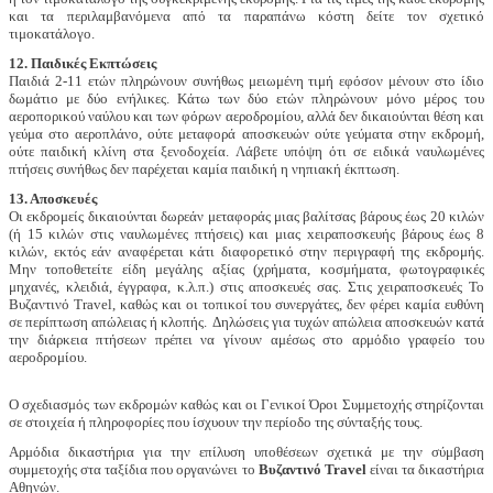
και τα περιλαμβανόμενα από τα παραπάνω κόστη δείτε τον σχετικό
τιμοκατάλογο.
12. Παιδικές Εκπτώσεις
Παιδιά 2-11 ετών πληρώνουν συνήθως μειωμένη τιμή εφόσον μένουν στο ίδιο
δωμάτιο με δύο ενήλικες. Κάτω των δύο ετών πληρώνουν μόνο μέρος του
αεροπορικού ναύλου και των φόρων αεροδρομίου, αλλά δεν δικαιούνται θέση και
γεύμα στο αεροπλάνο, ούτε μεταφορά αποσκευών ούτε γεύματα στην εκδρομή,
ούτε παιδική κλίνη στα ξενοδοχεία. Λάβετε υπόψη ότι σε ειδικά ναυλωμένες
πτήσεις συνήθως δεν παρέχεται καμία παιδική η νηπιακή έκπτωση.
13. Αποσκευές
Οι εκδρομείς δικαιούνται δωρεάν μεταφοράς μιας βαλίτσας βάρους έως 20 κιλών
(ή 15 κιλών στις ναυλωμένες πτήσεις) και μιας xειραποσκευής βάρους έως 8
κιλών, εκτός εάν αναφέρεται κάτι διαφορετικό στην περιγραφή της εκδρομής.
Μην τοποθετείτε είδη μεγάλης αξίας (χρήματα, κοσμήματα, φωτογραφικές
μηχανές, κλειδιά, έγγραφα, κ.λ.π.) στις αποσκευές σας. Στις χειραποσκευές Το
Βυζαντινό Travel, καθώς και οι τοπικοί του συνεργάτες, δεν φέρει καμία ευθύνη
σε περίπτωση απώλειας ή κλοπής. Δηλώσεις για τυχών απώλεια αποσκευών κατά
την διάρκεια πτήσεων πρέπει να γίνουν αμέσως στο αρμόδιο γραφείο του
αεροδρομίου.
Ο σχεδιασμός των εκδρομών καθώς και οι Γενικοί Όροι Συμμετοχής στηρίζονται
σε στοιχεία ή πληροφορίες που ίσχυουν την περίοδο της σύνταξής τους.
Αρμόδια δικαστήρια για την επίλυση υποθέσεων σχετικά με την σύμβαση
συμμετοχής στα ταξίδια που οργανώνει το
Βυζαντινό Travel
είναι τα δικαστήρια
Αθηνών.