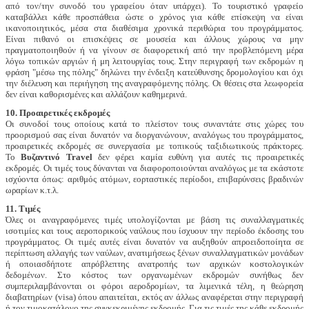
από τον/την συνοδό του γραφείου όταν υπάρχει). Το τουριστικό γραφείο
καταβάλλει κάθε προσπάθεια ώστε ο χρόνος για κάθε επίσκεψη να είναι
ικανοποιητικός, μέσα στα διαθέσιμα χρονικά περιθώρια του προγράμματος.
Είναι πιθανό οι επισκέψεις σε μουσεία και άλλους χώρους να μην
πραγματοποιηθούν ή να γίνουν σε διαφορετική από την προβλεπόμενη μέρα
λόγω τοπικών αργιών ή μη λειτουργίας τους. Στην περιγραφή των εκδρομών η
φράση "μέσω της πόλης" δηλώνει την ένδειξη κατεύθυνσης δρομολογίου και όχι
την διέλευση και περιήγηση της αναγραφόμενης πόλης. Οι θέσεις στα λεωφορεία
δεν είναι καθορισμένες και αλλάζουν καθημερινά.
10. Προαιρετικές εκδρομές
Οι συνοδοί τους οποίους κατά το πλείστον τους συναντάτε στις χώρες του
προορισμού σας είναι δυνατόν να διοργανώνουν, αναλόγως του προγράμματος,
προαιρετικές εκδρομές σε συνεργασία με τοπικούς ταξιδιωτικούς πράκτορες.
Το
Βυζαντινό
Travel
δεν φέρει καμία ευθύνη για αυτές τις προαιρετικές
εκδρομές. Οι τιμές τους δύνανται να διαφοροποιούνται αναλόγως με τα εκάστοτε
ισχύοντα όπως: αριθμός ατόμων, εορταστικές περίοδοι, επιβαρύνσεις βραδινών
ωραρίων κ.τ.λ.
11. Τιμές
Όλες οι αναγραφόμενες τιμές υπολογίζονται με βάση τις συναλλαγματικές
ισοτιμίες και τους αεροπορικούς ναύλους που ίσχυουν την περίοδο έκδοσης του
προγράμματος. Οι τιμές αυτές είναι δυνατόν να αυξηθούν απροειδοποίητα σε
περίπτωση αλλαγής των ναύλων, ανατιμήσεως ξένων συναλλαγματικών μονάδων
ή οποιασδήποτε απρόβλεπτης ανατροπής των αρχικών κοστολογικών
δεδομένων. Στο κόστος των οργανωμένων εκδρομών συνήθως δεν
συμπεριλαμβάνονται οι φόροι αεροδρομίων, τα λιμενικά τέλη, η θεώρηση
διαβατηρίων (visa) όπου απαιτείται, εκτός αν άλλως αναφέρεται στην περιγραφή
ή τον τιμοκατάλογο της συγκεκριμένης εκδρομής. Για τις τιμές της κάθε εκδρομής