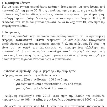
6. Κρατήσεις θέσεων
Για να είναι έγκυρη οποιαδήποτε κράτηση θέσης πρέπει να συνοδεύεται από
προκαταβολή ίση με το 35 % της συνολικής τιμής συμμετοχής για κάθε θέση.
Τηλεφωνικές ή άλλου είδους κρατήσεις που δεν επικυρώνονται με πληρωμή της
ανάλογης προκαταβολής δεν υποχρεώνουν το γραφείο να δεσμεύει θέσεις. Η
εξόφληση του υπολοίπου γίνεται προκαταβολικά τουλάχιστον 10 μέρες πριν την
έναρξη του ταξιδιού.
7. Ακυρώσεις
Για την εξασφάλιση των υπηρεσιών που περιλαμβάνονται σε μία οργανωμένη
εκδρομή, το
Βυζαντινό
Travel
δεσμεύεται με συγκεκριμένες υποχρεώσεις
αποζημίωσης σε περίπτωση άκαιρης μερικής ή ολικής ακύρωσης. Γι' αυτό και
είναι με την σειρά του υποχρεωμένο να παρακρατήσει ολόκληρη την
προκαταβολή ή και να ζητήσει συμπληρωματική πληρωμή σε περίπτωση
ακύρωσης. Η ακύρωση συμμετοχής σε οργανωμένη εκδρομή
ή ατομικό ταξίδι
για
οποιονδήποτε λόγο έχει σαν επακόλουθα τα παρακάτω:
- Ακύρωση συμμετοχής μέχρι 30 μέρες πριν την έναρξη της
εκδρομής παρακρατούνται για έξοδα φακέλου:
- για ταξίδια στην Ευρώπη, 100 € το άτομο
- για εξωτικά ταξίδια εκτός Ευρώπης, 150 € το άτομο
- για ταξίδια στην Ελλάδα, 40 € το άτομο
- Ακύρωση συμμετοχής από 29-15 μέρες πριν την έναρξη της εκδρομής,
παρακρατείται το 40% της αξίας της εκδρομής, με ελάχιστο ποσό 300€ το άτομο
- Ακύρωση συμμετοχής από 14-01 μέρες πριν την αναχώρηση της εκδρομής,