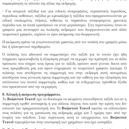
παρακράτηση το σύνολο της αξίας της εκδρομής.
- Για ατομικά ταξίδια και για ειδικές αναχωρήσεις, εορταστικές περιόδους,
περιόδους εκθέσεων, ταξίδια με κρουαζιέρα ή ταξίδια που πραγματοποιούνται με
ειδικά ναυλωμένες πτήσεις, πιθανώς οι παραπάνω αναφερόμενες χρονικές
περίοδοι και τα ποσά κρατήσεων να είναι μεγαλύτεροι. Στις περιπτώσεις όπου το
γραφείο μας λειτουργεί ως πωλητής εκδρομών που διοργανώνονται από άλλο
τουριστικό γραφείο, ισχύουν οι όροι ακύρωσης του διοργανωτή.
Η ακύρωση πρέπει να γνωστοποιείται γραπτώς από τον πελάτη στο γραφείο μέσω
fax ή ηλεκτρονικό ταχυδρομείο.
Ο πελάτης που αδυνατεί να συμμετάσχει στο ταξίδι για το οποίο έχει ήδη
πληρώσει προκαταβολή ή εξόφληση μπορεί να εκχωρεί την κράτησή του σε άλλο
πρόσωπο που πληροί τους όρους για το ταξίδι, εφόσον αυτό γίνεται δεκτό από
τους προμηθευτές μας και αφού ενημερώσει το τουριστικό γραφείο έγκαιρα. Ο
πελάτης που αποδέχεται τη συμμετοχή του στην εκδρομή αυτή αυτομάτως
αποδέχεται τους γενικούς όρους συμμετοχής και την ευθύνη για την εξόφληση του
υπόλοιπου του ποσού συμμετοχής καθώς και τα ενδεχομένως πρόσθετα έξοδα
που προκύπτουν από την εκχώρηση.
8. Αλλαγή ή ακύρωση προγράμματος
Το
Βυζαντινό
Travel
έχει το δικαίωμα να ακυρώνει οποιοδήποτε ταξίδι του αν η
συμμετοχή κριθεί ανεπαρκής ή για άλλους λόγους που κατά την κρίση του δεν
ευνοούν την πραγματοποίησή του. Το
Βυζαντινό
Travel
οφείλει να ειδοποιήσει
τους πελάτες για τη ματαίωση της εκδρομής μέχρι και 5 ημέρες πριν από την
έναρξη του ταξιδιού. Στην περίπτωση αυτή οι υποχρεώσεις του
Βυζαντινό
Τ
ravel
περιορίζονται στην επιστροφή των χρημάτων που έχει εισπράξει.