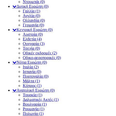
Ντουμπάι
(0)
Δυτική Ευρώπη
(0)
Γαλλία
(1)
Αγγλία
(0)
Ολλανδία
(0)
Γερμανία
(0)
Κεντρική Ευρώπη
(0)
Αυστρία
(0)
Ελβετία
(4)
Ουγγαρία
(3)
Τσεχία
(0)
Οδικές εκδρομές
(2)
Οδικο-αεροπορικές
(0)
Νότια Ευρώπη
(0)
Ιταλία
(2)
Ισπανία
(0)
Πορτογαλία
(0)
Μάλτα
(1)
Κύπρος
(1)
Ανατολική Ευρώπη
(0)
Τουρκία
(1)
Δαλματικές Ακτές
(1)
Βουλγαρία
(1)
Ρουμανία
(1)
Πολωνία
(1)