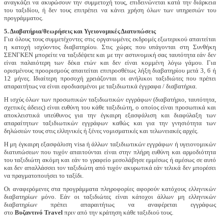
αναγκάζει να ακυρώσουν την συμμετοχή τους, επιδεινώνεται κατά την διάρκεια
του ταξιδίου, ή δεν τους επιτρέπει να κάνει χρήση όλων των υπηρεσιών του
προγράμματος.
5. Διαβατήρια/θεωρήσεις και Υγειονομικές Διατυπώσεις
Για όλους τους συμμετέχοντες στις οργανωμένες εκδρομές εξωτερικού απαιτείται
η κατοχή ισχύοντος διαβατηρίου. Στις χώρες που υπάγονται στη Συνθήκη
ΣΕNΓΚΕΝ μπορείτε να ταξιδέψετε και με την αστυνομική σας ταυτότητα εάν δεν
είναι παλαιότερη των δέκα ετών και δεν είναι κομμένη λόγω γάμου. Για
ορισμένους προορισμούς απαιτείται επιπροσθέτως λήξη διαβατηρίου μετά 3, 6 ή
12 μήνες. Ιδιαίτερη προσοχή χρειάζονται οι ανήλικοι ταξιδιώτες που πρέπει
απαραιτήτως να είναι εφοδιασμένοι με ταξιδιωτικά έγγραφα / διαβατήρια.
Η ισχύς όλων των προσωπικών ταξιδιωτικών εγγράφων (διαβατήριο, ταυτότητα,
σχετικές άδειες) είναι ευθύνη του κάθε ταξιδιώτη, ο οποίος είναι προσωπικά και
αποκλειστικά υπεύθυνος για την έγκαιρη εξασφάλιση και διαφύλαξη των
απαραίτητων ταξιδιωτικών εγγράφων καθώς και για την γνησιότητα των
δηλώσεών τους στις ελληνικές ή ξένες νομισματικές και τελωνειακές αρχές.
Η μη έγκαιρη εξασφάλιση visa ή άλλων ταξιδιωτικών εγγράφων ή υγειονομικών
διατυπώσεων που τυχόν απαιτούνται είναι στην πλήρη ευθύνη και αρμοδιότητα
του ταξιδιώτη ακόμη και εάν το γραφείο μεσολάβησε εμμέσως ή αμέσως σε αυτό
και δεν απαλλάσσει τον ταξιδιώτη από τυχόν ακυρωτικά εάν τελικά δεν μπορέσει
να πραγματοποιήσει το ταξίδι.
Oι αναφερόμενες στα προγράμματα πληροφορίες αφορούν κατόχους ελληνικών
διαβατηρίων μόνο. Εάν οι ταξιδιώτες είναι κάτοχοι άλλων μη ελληνικών
διαβατηρίων πρέπει απαραιτήτως να αναφέρεται εγγράφως
στο
Βυζαντινό
Travel
πριν από την κράτηση κάθε ταξιδιού τους.