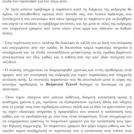
έξοδα που προέκυψαν για τον λόγω αυτό.
- Αν έχετε κάποιο πρόβλημα ή παράπονο κατά τη διάρκεια της εκδρομής θα
πρέπει να απευθυνθείτε αμέσως στον συνοδό σας, στο τοπικό πράκτορα, στο
ξενοδοχείο ή στο εστιατόριο από όπου προέρχεται το παράπονο για να βοηθήσει
και συχνά να επιλύσει το πρόβλημα επιτόπου, και όχι μετά το τέλος της εκδρομής
στο τουριστικό γραφείο από όπου πλέον είναι αργά και αδύνατο να δοθούν
λύσεις.
- Στην περίπτωση που ο πελάτης θα διακόψει το ταξίδι του με δική του απόφαση
και αποχωριστεί από την ομάδα, δε δικαιούται καμιά περαιτέρω υπηρεσία ή
αποζημίωση και τα έξοδα οποιασδήποτε μετακίνησης εκτός ομάδας βαρύνουν
αποκλειστικά τον ίδιο, καθώς και η ευθύνη από την κατ' ιδίαν συνέχιση του
ταξιδιού.
- Ο πελάτης υποχρεούται να διαμαρτυρηθεί γραπτώς και εντός προθεσμίας επτά
ημερών από την επιστροφή της εκδρομής για τυχών παραλείψεις και πλημμελή
εκτέλεση αυτής. Σε επιστολές παραπόνων που θα αποσταλούν μετά το πέρας της
ανωτέρω προθεσμίας το
Βυζαντινό
Travel
διατηρεί το δικαίωμα να μην
απαντήσει.
- Όσοι τυχόν πάσχουν από κάποια ασθένεια, δυσμενή κατάσταση υγείας ή
αναπηρία, χρόνια ή μη, οφείλουν να εξασφαλίσουν σχετική άδεια και οδηγίες
από το γιατρό τους όταν σχεδιάζουν κάποιο ταξίδι και οι ίδιοι να φροντίσουν για
τις τυχόν ιδιαίτερες υπηρεσίες ή προφυλάξεις που απαιτεί η κατάστασή τους
καθώς και να εφοδιάζονται με όσα τους είναι απαραίτητα. Είναι υποχρεωμένοι
να ενημερώσουν γραπτώς το τουριστικό γραφείο για την κατάστασή τους πριν
την δήλωση συμμετοχής. Το τουριστικό γραφείο δεν φέρει καμία ευθύνη και δεν
οφείλει καμία αποζημίωση σε περίπτωση που η κατάσταση τους τελικά τους