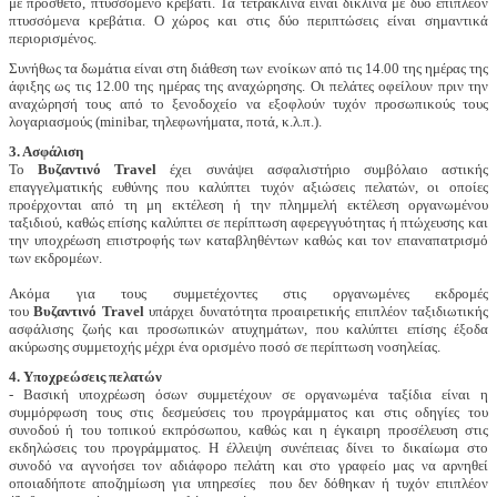
με πρόσθετο, πτυσσόμενο κρεβάτι. Τα τετράκλινα είναι δίκλινα με δύο επιπλέον
πτυσσόμενα κρεβάτια. Ο χώρος και στις δύο περιπτώσεις είναι σημαντικά
περιορισμένος.
Συνήθως τα δωμάτια είναι στη διάθεση των ενοίκων από τις 14.00 της ημέρας της
άφιξης ως τις 12.00 της ημέρας της αναχώρησης. Οι πελάτες οφείλουν πριν την
αναχώρησή τους από το ξενοδοχείο να εξοφλούν τυχόν προσωπικούς τους
λογαριασμούς (minibar, τηλεφωνήματα, ποτά, κ.λ.π.).
3. Ασφάλιση
Το
Βυζαντινό
Travel
έχει συνάψει ασφαλιστήριο συμβόλαιο αστικής
επαγγελματικής ευθύνης που καλύπτει τυχόν αξιώσεις πελατών, οι οποίες
προέρχονται από τη μη εκτέλεση ή την πλημμελή εκτέλεση οργανωμένου
ταξιδιού, καθώς επίσης καλύπτει σε περίπτωση αφερεγγυότητας ή πτώχευσης και
την υποχρέωση επιστροφής των καταβληθέντων καθώς και τον επαναπατρισμό
των εκδρομέων.
Ακόμα για τους συμμετέχοντες στις οργανωμένες εκδρομές
του
Βυζαντινό
Travel
υπάρχει δυνατότητα προαιρετικής επιπλέον ταξιδιωτικής
ασφάλισης ζωής και προσωπικών ατυχημάτων, που καλύπτει επίσης έξοδα
ακύρωσης συμμετοχής μέχρι ένα ορισμένο ποσό σε περίπτωση νοσηλείας.
4. Υποχρεώσεις πελατών
- Βασική υποχρέωση όσων συμμετέχουν σε οργανωμένα ταξίδια είναι η
συμμόρφωση τους στις δεσμεύσεις του προγράμματος και στις οδηγίες του
συνοδού ή του τοπικού εκπρόσωπου, καθώς και η έγκαιρη προσέλευση στις
εκδηλώσεις του προγράμματος. Η έλλειψη συνέπειας δίνει το δικαίωμα στο
συνοδό να αγνοήσει τον αδιάφορο πελάτη και στο γραφείο μας να αρνηθεί
οποιαδήποτε αποζημίωση για υπηρεσίες που δεν δόθηκαν ή τυχόν επιπλέον