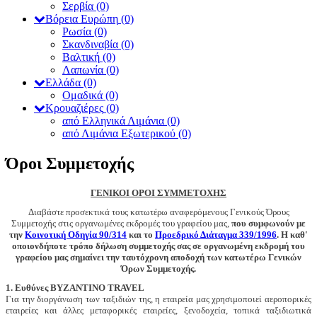
Σερβία
(0)
Βόρεια Ευρώπη
(0)
Ρωσία
(0)
Σκανδιναβία
(0)
Βαλτική
(0)
Λαπωνία
(0)
Ελλάδα
(0)
Ομαδικά
(0)
Κρουαζιέρες
(0)
από Ελληνικά Λιμάνια
(0)
από Λιμάνια Εξωτερικού
(0)
Όροι Συμμετοχής
ΓΕΝΙΚΟΙ ΟΡΟΙ ΣΥΜΜΕΤΟΧΗΣ
Διαβάστε προσεκτικά τους κατωτέρω αναφερόμενους Γενικούς Όρους
Συμμετοχής στις οργανωμένες εκδρομές του γραφείου μας,
που συμφωνούν με
την
Κοινοτική Οδηγία 90/314
και το
Προεδρικό Διάταγμα 339/1996
.
Η καθ'
οποιονδήποτε τρόπο δήλωση συμμετοχής σας σε οργανωμένη εκδρομή του
γραφείου μας σημαίνει την ταυτόχρονη αποδοχή των κατωτέρω Γενικών
Όρων Συμμετοχής.
1. Ευθύνες BYZANTINO TRAVEL
Για την διοργάνωση των ταξιδιών της, η εταιρεία μας χρησιμοποιεί αεροπορικές
εταιρείες και άλλες μεταφορικές εταιρείες, ξενοδοχεία, τοπικά ταξιδιωτικά