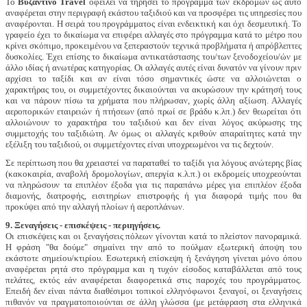
Το
Βυζαντινό
Travel
οφείλει να τηρήσει το πρόγραμμα των εκδρομών ως αυτό
αναφέρεται στην περιγραφή εκάστου ταξιδιού και να προσφέρει τις υπηρεσίες που
αναφέρονται. Η σειρά του προγράμματος είναι ενδεικτική και όχι δεσμευτική. Το
γραφείο έχει το δικαίωμα να επιφέρει αλλαγές στο πρόγραμμα κατά το μέτρο που
κρίνει σκόπιμο, προκειμένου να ξεπεραστούν τεχνικά προβλήματα ή απρόβλεπτες
δυσκολίες. Έχει επίσης το δικαίωμα αντικατάστασης του/των ξενοδοχείου/ών με
άλλο ιδίας ή ανωτέρας κατηγορίας. Οι αλλαγές αυτές είναι δυνατόν να γίνουν πριν
αρχίσει το ταξίδι και αν είναι τόσο σημαντικές ώστε να αλλοιώνεται ο
χαρακτήρας του, οι συμμετέχοντες δικαιούνται να ακυρώσουν την κράτησή τους
και να πάρουν πίσω τα χρήματα που πλήρωσαν, χωρίς άλλη αξίωση. Αλλαγές
αεροπορικών εταιρειών ή πτήσεων (από πρωί σε βράδυ κ.λπ.) δεν θεωρείται ότι
αλλοιώνουν το χαρακτήρα του ταξιδιού και δεν είναι λόγος ακύρωσης της
συμμετοχής του ταξιδιώτη. Αν όμως οι αλλαγές κριθούν απαραίτητες κατά την
εξέλιξη του ταξιδιού, οι συμμετέχοντες είναι υποχρεωμένοι να τις δεχτούν.
Σε περίπτωση που θα χρειαστεί να παραταθεί το ταξίδι για λόγους ανώτερης βίας
(κακοκαιρία, αναβολή δρομολογίων, απεργία κ.λ.π.) οι εκδρομείς υποχρεούνται
να πληρώσουν τα επιπλέον έξοδα για τις παραπάνω μέρες για επιπλέον έξοδα
διαμονής, διατροφής, εισιτηρίων επιστροφής ή για διαφορά τιμής που θα
προκύψει από την αλλαγή πλοίων ή αεροπλάνων.
9. Ξεναγήσεις - επισκέψεις - περιηγήσεις.
Οι επισκέψεις και οι ξεναγήσεις πόλεων γίνονται κατά το πλείστον πανοραμικά.
Η φράση "θα δούμε" σημαίνει την από το πούλμαν εξωτερική άποψη του
εκάστοτε σημείου/κτιρίου. Εσωτερική επίσκεψη ή ξενάγηση γίνεται μόνο όπου
αναφέρεται ρητά στο πρόγραμμα και η τυχόν είσοδος καταβάλλεται από τους
πελάτες, εκτός εάν αναφέρεται διαφορετικά στις παροχές του προγράμματος.
Επειδή δεν είναι πάντα διαθέσιμοι τοπικοί ελληνόφωνοι ξεναγοί, οι ξεναγήσεις
πιθανόν να πραγματοποιούνται σε άλλη γλώσσα (με μετάφραση στα ελληνικά