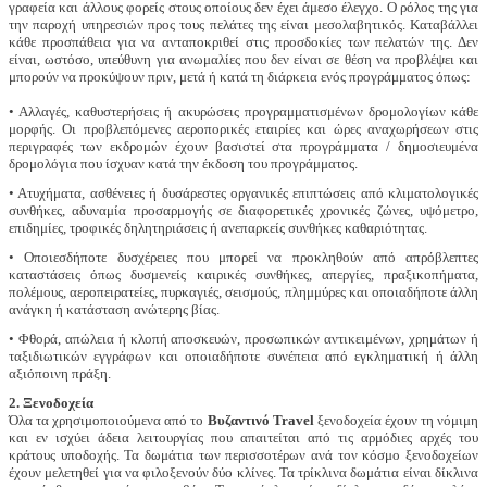
γραφεία και άλλους φορείς στους οποίους δεν έχει άμεσο έλεγχο. Ο ρόλος της για
την παροχή υπηρεσιών προς τους πελάτες της είναι μεσολαβητικός. Καταβάλλει
κάθε προσπάθεια για να ανταποκριθεί στις προσδοκίες των πελατών της. Δεν
είναι, ωστόσο, υπεύθυνη για ανωμαλίες που δεν είναι σε θέση να προβλέψει και
μπορούν να προκύψουν πριν, μετά ή κατά τη διάρκεια ενός προγράμματος όπως:
• Αλλαγές, καθυστερήσεις ή ακυρώσεις προγραμματισμένων δρομολογίων κάθε
μορφής. Οι προβλεπόμενες αεροπορικές εταιρίες και ώρες αναχωρήσεων στις
περιγραφές των εκδρομών έχουν βασιστεί στα προγράμματα / δημοσιευμένα
δρομολόγια που ίσχυαν κατά την έκδοση του προγράμματος.
• Ατυχήματα, ασθένειες ή δυσάρεστες οργανικές επιπτώσεις από κλιματολογικές
συνθήκες, αδυναμία προσαρμογής σε διαφορετικές χρονικές ζώνες, υψόμετρο,
επιδημίες, τροφικές δηλητηριάσεις ή ανεπαρκείς συνθήκες καθαριότητας.
• Οποιεσδήποτε δυσχέρειες που μπορεί να προκληθούν από απρόβλεπτες
καταστάσεις όπως δυσμενείς καιρικές συνθήκες, απεργίες, πραξικοπήματα,
πολέμους, αεροπειρατείες, πυρκαγιές, σεισμούς, πλημμύρες και οποιαδήποτε άλλη
ανάγκη ή κατάσταση ανώτερης βίας.
• Φθορά, απώλεια ή κλοπή αποσκευών, προσωπικών αντικειμένων, χρημάτων ή
ταξιδιωτικών εγγράφων και οποιαδήποτε συνέπεια από εγκληματική ή άλλη
αξιόποινη πράξη.
2. Ξενοδοχεία
Όλα τα χρησιμοποιούμενα από το
Βυζαντινό
Travel
ξενοδοχεία έχουν τη νόμιμη
και εν ισχύει άδεια λειτουργίας που απαιτείται από τις αρμόδιες αρχές του
κράτους υποδοχής. Τα δωμάτια των περισσοτέρων ανά τον κόσμο ξενοδοχείων
έχουν μελετηθεί για να φιλοξενούν δύο κλίνες. Τα τρίκλινα δωμάτια είναι δίκλινα