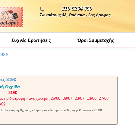
210 5234 850
Σωκράτους 48, Ομόνοια - 2ος όροφος
Συχνές Ερωτήσεις
Όροι Συμμετοχής
α RSS
ες 319€
νή Οχρίδα
319€
με ημιδιατροφή - αναχώρηση 26/06, 09/07, 23/07, 13/08, 27/08,
4/09
Bitola – Λίμνη Οχρίδας – Στρούγκα – Μαύροβο – Φαράγγι Ράντιτσα – ΟΣΙΟΣ