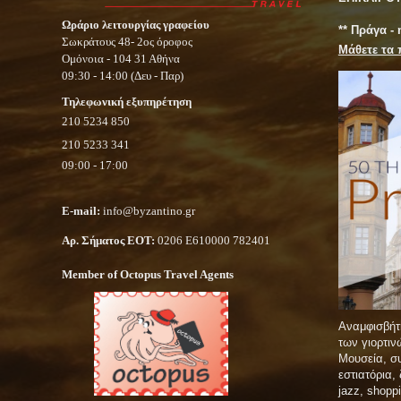
Ωράριο λειτουργίας γραφείου
** Πράγα -
Σωκράτους 48- 2ος όροφος
Μάθετε τα 
Ομόνοια - 104 31 Αθήνα
09:30 - 14:00 (Δευ - Παρ)
Τηλεφωνική εξυπηρέτηση
210 5234 850
210 5233 341
09:00 - 17:00
E-mail:
info@byzantino.gr
Αρ. Σήματος ΕΟΤ:
0206 Ε610000 782401
Member of Octopus Travel Agents
Αναμφισβήτ
των γιορτι
Μουσεία, συ
εστιατόρια,
jazz, shopp