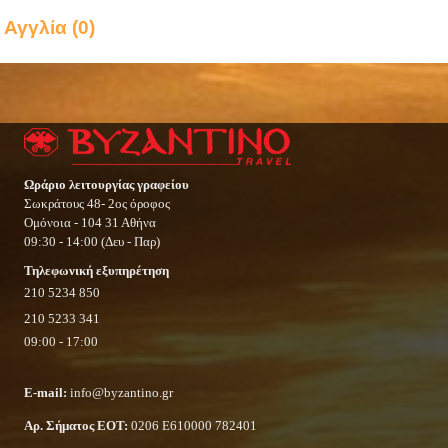
Αγγλία (0)
Ωράριο λειτουργίας γραφείου
Σωκράτους 48- 2ος όροφος
Ομόνοια - 104 31 Αθήνα
09:30 - 14:00 (Δευ - Παρ)
Τηλεφωνική εξυπηρέτηση
210 5234 850
210 5233 341
09:00 - 17:00
E-mail:
info@byzantino.gr
Αρ. Σήματος ΕΟΤ:
0206 Ε610000 782401