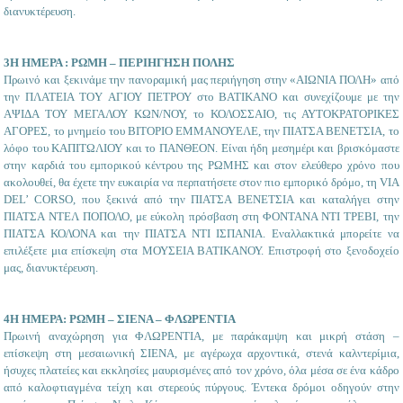
διανυκτέρευση.
3Η ΗΜΕΡΑ : ΡΩΜΗ – ΠΕΡΙΗΓΗΣΗ ΠΟΛΗΣ
Πρωινό και ξεκινάμε την πανοραμική μας περιήγηση στην «ΑΙΩΝΙΑ ΠΟΛΗ» από
την ΠΛΑΤΕΙΑ TOY ΑΓΙΟΥ ΠΕΤΡΟΥ στο ΒΑΤΙΚΑΝΟ και συνεχίζουμε με την
ΑΨΙΔΑ ΤΟΥ ΜΕΓΑΛΟΥ ΚΩΝ/ΝΟΥ, το ΚΟΛΟΣΣΑΙΟ, τις ΑΥΤΟΚΡΑΤΟΡΙΚΕΣ
ΑΓΟΡΕΣ, το μνημείο του ΒΙΤΟΡΙΟ ΕΜΜΑΝΟΥΕΛΕ, την ΠΙΑΤΣΑ ΒΕΝΕΤΣΙΑ, το
λόφο του ΚΑΠΙΤΩΛΙΟΥ και το ΠΑΝΘΕΟΝ. Είναι ήδη μεσημέρι και βρισκόμαστε
στην καρδιά του εμπορικού κέντρου της ΡΩΜΗΣ και στον ελεύθερο χρόνο που
ακολουθεί, θα έχετε την ευκαιρία να περπατήσετε στον πιο εμπορικό δρόμο, τη VIA
DEL’ CORSO, που ξεκινά από την ΠΙΑΤΣΑ ΒΕΝΕΤΣΙΑ και καταλήγει στην
ΠΙΑΤΣΑ ΝΤΕΛ ΠΟΠΟΛΟ, με εύκολη πρόσβαση στη ΦΟΝΤΑΝΑ ΝΤΙ ΤΡΕΒΙ, την
ΠΙΑΤΣΑ ΚΟΛΟΝΑ και την ΠΙΑΤΣΑ ΝΤΙ ΙΣΠΑΝΙΑ. Εναλλακτικά μπορείτε να
επιλέξετε μια επίσκεψη στα ΜΟΥΣΕΙΑ ΒΑΤΙΚΑΝΟΥ. Επιστροφή στο ξενοδοχείο
μας, διανυκτέρευση.
4Η ΗΜΕΡΑ: ΡΩΜΗ – ΣΙΕΝΑ – ΦΛΩΡΕΝΤΙΑ
Πρωινή αναχώρηση για ΦΛΩΡΕΝΤΙΑ, με παράκαμψη και μικρή στάση –
επίσκεψη στη μεσαιωνική ΣΙΕΝΑ, με αγέρωχα αρχοντικά, στενά καλντερίμια,
ήσυχες πλατείες και εκκλησίες μαυρισμένες από τον χρόνο, όλα μέσα σε ένα κάδρο
από καλοφτιαγμένα τείχη και στερεούς πύργους. Έντεκα δρόμοι οδηγούν στην