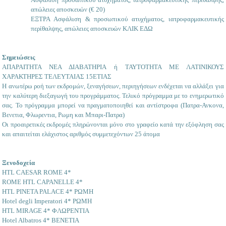
απώλειες αποσκευών (€ 20)
ΕΞΤΡΑ Ασφάλιση & προσωπικού ατυχήματος, ιατροφαρμακευτικής
περίθαλψης, απώλειες αποσκευών ΚΛΙΚ ΕΔΩ
Σημειώσεις
ΑΠΑΡΑΙΤΗΤΑ ΝΕΑ ΔΙΑΒΑΤΗΡΙΑ ή ΤΑΥΤΟΤΗΤΑ ΜΕ ΛΑΤΙΝΙΚΟΥΣ
ΧΑΡΑΚΤΗΡΕΣ ΤΕΛΕΥΤΑΙΑΣ 15ΕΤΙΑΣ
Η ανωτέρω ροή των εκδρομών, ξεναγήσεων, περιηγήσεων ενδέχεται να αλλάξει για
την καλύτερη διεξαγωγή του προγράμματος. Τελικό πρόγραμμα με το ενημερωτικό
σας. Το πρόγραμμα μπορεί να πραγματοποιηθεί και αντίστροφα (Πατρα-Ανκονα,
Βενετια, Φλωρεντια, Ρωμη και Μπαρι-Πατρα)
Οι προαιρετικές εκδρομές πληρώνονται μόνο στο γραφείο κατά την εξόφληση σας
και απαιτείται ελάχιστος αριθμός συμμετεχόντων 25 άτομα
Ξενοδοχεία
HTL CAESAR ROME 4*
ROME HTL CAPANELLE 4*
HTL PINETA PALACE 4* ΡΩΜΗ
Hotel degli Imperatori 4* ΡΩΜΗ
HTL MIRAGE 4* ΦΛΩΡΕΝΤΙΑ
Hotel Albatros 4* BENETIA