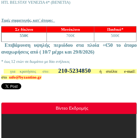
HTL BELSTAY VENEZIA 4* (BENETIA)
Τιμές συμμετοχής, κατ' άτομο:
Σε δίκλινο
Μονόκλινο
Παιδικό*
550€
700€
500€
Επιβάρυνση υψηλής περιόδου στα πλοία +€50 το άτομο
αναχωρήσεις από ( 10/7 μέχρι και 29/8/2026)
* έως 12 ετών σε δωμάτιο με δύο ενήλικες
210-5234850
για κρατήσεις στο:
ή στείλτε
e
-
mail
:
στο
ι
nfo@
byzantino.
gr
Βίντεο Εκδρομής