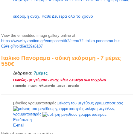
εκδρομή αναχ. Κάθε Δευτέρα όλο το χρόνο
View the embedded image gallery online at:
https://www.byzantino.gr/component/k2/item/72-italiko-panorama-bus-
02#sigProId6e329a6187
Ιταλικό Πανόραμα - οδική εκδρομή - 7 μέρες
550€
Διάρκεια:
7μέρες
550€
Οδικώς - με γεύματα - αναχ. κάθε Δευτέρα όλο το χρόνο
Πομπηία - Ρώμη - Φλωρεντία - Σιένα - Βενετία
μέγεθος γραμματοσειράς
μείωση του μεγέθους γραμματοσειράς
αύξηση μεγέθους
γραμματοσειράς
Εκτύπωση
E-mail
Βαθμολογήστε αυτό το άρθρο