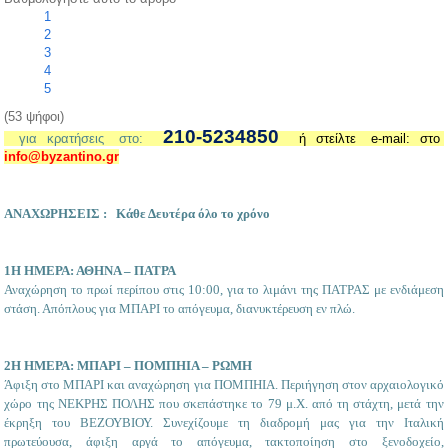
1
2
3
4
5
(53 ψήφοι)
210-5234850
για κρατήσεις στο:
ή στείλτε
e
-
mail
: στο
i
nfo@
byzantino.
gr
ΑΝΑΧΩΡΗΣΕΙΣ :
Κάθε Δευτέρα όλο το χρόνο
1Η ΗΜΕΡΑ: ΑΘΗΝΑ – ΠΑΤΡΑ
Αναχώρηση το πρωί περίπου στις 10:00, για το λιμάνι της ΠΑΤΡΑΣ με ενδιάμεση
στάση. Απόπλους για ΜΠΑΡΙ το απόγευμα, διανυκτέρευση εν πλώ.
2Η ΗΜΕΡΑ: ΜΠΑΡΙ – ΠΟΜΠΗΙΑ – ΡΩΜΗ
Άφιξη στο ΜΠΑΡΙ και αναχώρηση για ΠΟΜΠΗΙΑ. Περιήγηση στον αρχαιολογικό
χώρο της ΝΕΚΡΗΣ ΠΟΛΗΣ που σκεπάστηκε το 79 μ.Χ. από τη στάχτη, μετά την
έκρηξη του ΒΕΖΟΥΒΙΟΥ. Συνεχίζουμε τη διαδρομή μας για την Ιταλική
πρωτεύουσα, άφιξη αργά το απόγευμα, τακτοποίηση στο ξενοδοχείο,