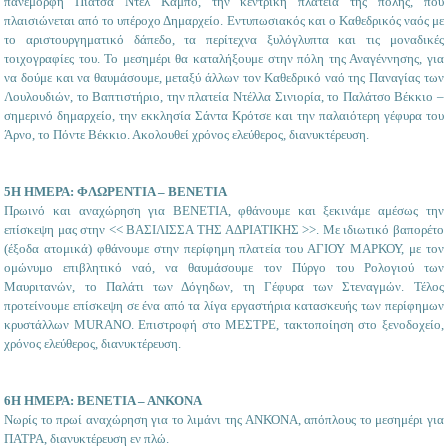
πανέμορφη Πιάτσα Ντελ Κάμπο, την κεντρική πλατεία της πόλης, που
πλαισιώνεται από το υπέροχο Δημαρχείο. Εντυπωσιακός και ο Καθεδρικός ναός με
το αριστουργηματικό δάπεδο, τα περίτεχνα ξυλόγλυπτα και τις μοναδικές
τοιχογραφίες του. Το μεσημέρι θα καταλήξουμε στην πόλη της Αναγέννησης, για
να δούμε και να θαυμάσουμε, μεταξύ άλλων τον Καθεδρικό ναό της Παναγίας των
Λουλουδιών, το Βαπτιστήριο, την πλατεία Ντέλλα Σινιορία, το Παλάτσο Βέκκιο –
σημερινό δημαρχείο, την εκκλησία Σάντα Κρότσε και την παλαιότερη γέφυρα του
Άρνο, το Πόντε Βέκκιο. Ακολουθεί χρόνος ελεύθερος, διανυκτέρευση.
5Η ΗΜΕΡΑ: ΦΛΩΡΕΝΤΙΑ – ΒΕΝΕΤΙΑ
Πρωινό και αναχώρηση για ΒΕΝΕΤΙΑ, φθάνουμε και ξεκινάμε αμέσως την
επίσκεψη μας στην << ΒΑΣΙΛΙΣΣΑ ΤΗΣ ΑΔΡΙΑΤΙΚΗΣ >>. Με ιδιωτικό βαπορέτο
(έξοδα ατομικά) φθάνουμε στην περίφημη πλατεία του ΑΓΙΟΥ ΜΑΡΚΟΥ, με τον
ομώνυμο επιβλητικό ναό, να θαυμάσουμε τον Πύργο του Ρολογιού των
Μαυριτανών, το Παλάτι των Δόγηδων, τη Γέφυρα των Στεναγμών. Τέλος
προτείνουμε επίσκεψη σε ένα από τα λίγα εργαστήρια κατασκευής των περίφημων
κρυστάλλων MURANO. Επιστροφή στο ΜΕΣΤΡΕ, τακτοποίηση στο ξενοδοχείο,
χρόνος ελεύθερος, διανυκτέρευση.
6Η ΗΜΕΡΑ: ΒΕΝΕΤΙΑ – ΑΝΚΟΝΑ
Νωρίς το πρωί αναχώρηση για το λιμάνι της ΑΝΚΟΝΑ, απόπλους το μεσημέρι για
ΠΑΤΡΑ, διανυκτέρευση εν πλώ.