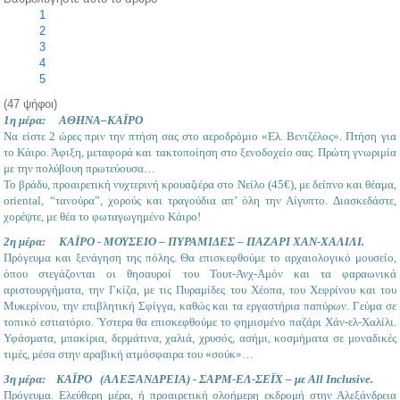
1
2
3
4
5
(47 ψήφοι)
1η μέρα: ΑΘΗΝΑ–ΚΑΪΡΟ
Να είστε 2 ώρες πριν την πτήση σας στο αεροδρόμιο «Ελ. Βενιζέλος». Πτήση για
το Κάιρο. Άφιξη, μεταφορά και τακτοποίηση στο ξενοδοχείο σας. Πρώτη γνωριμία
με την πολύβουη πρωτεύουσα…
Το βράδυ, προαιρετική νυχτερινή κρουαζιέρα στο Νείλο (45€), με δείπνο και θέαμα,
oriental, “τανούρα”, χορούς και τραγούδια απ’ όλη την Αίγυπτο. Διασκεδάστε,
χορέψτε, με θέα το φωταγωγημένο Κάιρο!
2η μέρα: ΚΑΪΡΟ - ΜΟΥΣΕΙΟ – ΠΥΡΑΜΙΔΕΣ – ΠΑΖΑΡΙ ΧΑΝ-ΧΑΛΙΛΙ.
Πρόγευμα και ξενάγηση της πόλης. Θα επισκεφθούμε το αρχαιολογικό μουσείο,
όπου στεγάζονται οι θησαυροί του Τουτ-Ανχ-Αμόν και τα φαραωνικά
αριστουργήματα, την Γκίζα, με τις Πυραμίδες του Χέοπα, του Χεφρίνου και του
Μυκερίνου, την επιβλητική Σφίγγα, καθώς και τα εργαστήρια παπύρων. Γεύμα σε
τοπικό εστιατόριο. Ύστερα θα επισκεφθούμε το φημισμένο παζάρι Χάν-ελ-Χαλίλι.
Υφάσματα, μπακίρια, δερμάτινα, χαλιά, χρυσός, ασήμι, κοσμήματα σε μοναδικές
τιμές, μέσα στην αραβική ατμόσφαιρα του «σούκ»…
3η μέρα: ΚΑΪΡΟ (ΑΛΕΞΑΝΔΡΕΙΑ) - ΣΑΡΜ-ΕΛ-ΣΕΪΧ – με All Inclusive.
Πρόγευμα. Ελεύθερη μέρα, ή προαιρετική ολοήμερη εκδρομή στην Αλεξάνδρεια