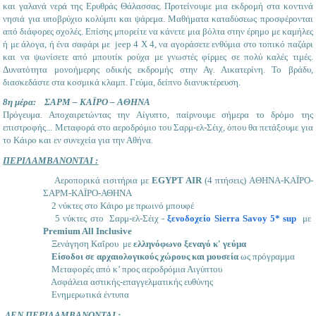
και γαλανά νερά της Ερυθράς Θάλασσας. Προτείνουμε μια εκδρομή στα κοντινά
νησιά για υποβρύχιο κολύμπι και ψάρεμα. Μαθήματα καταδύσεως προσφέρονται
από διάφορες σχολές. Επίσης μπορείτε να κάνετε μια βόλτα στην έρημο με καμήλες
ή με άλογα, ή ένα σαφάρι με jeep 4 Χ 4, να αγοράσετε ενθύμια στο τοπικό παζάρι
και να ψωνίσετε από μπουτίκ ρούχα με γνωστές φίρμες σε πολύ καλές τιμές.
Δυνατότητα μονοήμερης οδικής εκδρομής στην Αγ. Αικατερίνη. Το βράδυ,
διασκεδάστε στα κοσμικά κλαμπ. Γεύμα, δείπνο διανυκτέρευση.
8η μέρα: ΣΑΡΜ – ΚΑΪΡΟ – ΑΘΗΝΑ
Πρόγευμα. Αποχαιρετώντας την Αίγυπτο, παίρνουμε σήμερα το δρόμο της
επιστροφής... Μεταφορά στο αεροδρόμιο του Σαρμ-ελ-Σέιχ, όπου θα πετάξουμε για
το Κάιρο και εν συνεχεία για την Αθήνα.
ΠΕΡΙΛΑΜΒΑΝΟΝΤΑΙ :
Αεροπορικά εισιτήρια με
EGYPT AIR
(4 πτήσεις) AΘΗΝΑ-ΚΑΪΡΟ-
ΣΑΡΜ-ΚΑΪΡΟ-ΑΘΗΝΑ
2 νύκτες στο Κάιρο με πρωινό μπουφέ
5 νύκτες στο Σαρμ-ελ-Σέιχ -
ξενοδοχείο Sierra Savoy 5* sup
με
Premium All Inclusive
Ξενάγηση Καΐρου με
ελληνόφωνο ξεναγό κ' γεύμα
Είσοδοι σε αρχαιολογικούς χώρους και μουσεία
ως πρόγραμμα
Μεταφορές από κ’ προς αεροδρόμια Αιγύπτου
Ασφάλεια αστικής-επαγγελματικής ευθύνης
Ενημερωτικά έντυπα
ΔΕΝ ΠΕΡΙΛΑΜΒΑΝΟΝΤΑΙ :