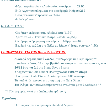
Φόροι αεροδρομίων κ’ επίναυλος καυσίμων
295€
Βίζα Αιγύπτου (πληρωτέα στο αεροδρομίο Καΐρου)
26€
Ποτά, γεύματα κ’ προσωπικά έξοδα
Φιλοδωρήματα
ΠΡΟΑΙΡΕΤΙΚΑ
:
Ολοήμερη εκδρομή στην Αλεξάνδρεια (115€)
Χριστιανικό κ’ Ισλαμικό Κάιρο- Citadella (55€)
Ολοήμερη εκδρομή στη Σακκάρα και Μέμφιδα (60€)
Βραδινή κρουαζιέρα στο Νείλο με δείπνο κ’ θέαμα οριεντάλ (45€)
ΕΠΙΒΑΡΥΝΣΕΙΣ ΓΙΑ ΤΗΝ ΠΕΡΙΟΔΟ ΕΟΡΤΩΝ:
Διαφορά αεροπορικού ναύλου
, αναλόγως με τις ημερομηνίες **
Επιπλέον κόστος
10€ την βραδιά το άτομο
για διανυκτερεύσεις
από
26/12 έως και 9/1
στο Sierra Savoy Sharm
Υποχρεωτικό Gala Dinner Πρωτοχρονιάς
100€ το άτομο
Προαιρετικό Gala Dinner Χριστουγέννων
60€ το άτομο
Τα παιδιά πληρώνουν την μισή τιμή στα Gala Dinner
Στο Κάιρο,
αντίστοιχες επιβαρύνσεις αναλόγως με τα ξενοδοχεία **
** Πληροφορίες κατά την διαδικασία κράτησης
Σημειώσεις:
Oι τιμές αφορούν διαμονή σε standard δωμάτια