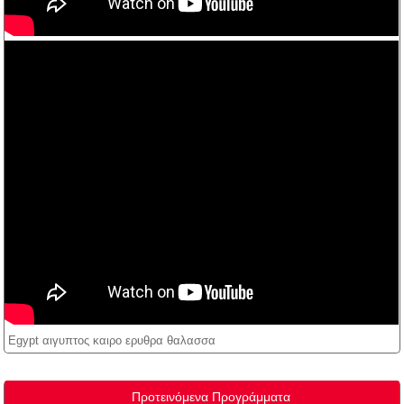
Egypt αιγυπτος καιρο ερυθρα θαλασσα
Προτεινόμενα Προγράμματα