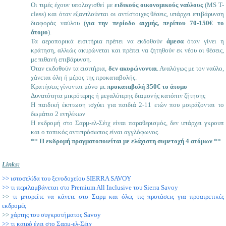
Οι τιμές έχουν υπολογισθεί με
ειδικούς οικονομικούς ναύλους
(MS Τ-
class) και όταν εξαντλούνται οι αντίστοιχες θέσεις, υπάρχει επιβάρυνση
διαφοράς ναύλου (
για την περίοδο αιχμής, περίπου 70-150€ το
άτομο
).
Τα αεροπορικά εισιτήρια πρέπει να εκδοθούν
άμεσα
όταν γίνει η
κράτηση, αλλιώς ακυρώνεται και πρέπει να ζητηθούν εκ νέου οι θέσεις,
με πιθανή επιβάρυνση.
Όταν εκδοθούν τα εισιτήρια,
δεν ακυρώνονται
. Αναλόγως με τον ναύλο,
χάνεται όλη ή μέρος της προκαταβολής.
Κρατήσεις γίνονται μόνο με
προκαταβολή 350€ το άτομο
Δυνατότητα μικρότερης ή μεγαλύτερης διαμονής κατόπιν ζήτησης
Η παιδική έκπτωση ισχύει για παιδιά 2-11 ετών που μοιράζονται το
δωμάτιο 2 ενηλίκων
Η εκδρομή στο Σαρμ-ελ-Σέιχ είναι παραθερισμός, δεν υπάρχει γκρουπ
και ο τοπικός αντιπρόσωπος είναι αγγλόφωνος.
**
Η εκδρομή πραγματοποιείται με ελάχιστη συμετοχή 4 ατόμων
**
Links:
>> ιστοσελίδα του ξενοδοχείου SΙERRA SAVOY
>> τι περιλαμβάνεται στο Premium All Inclusive του Sierra Savoy
>>
τι μπορείτε να κάνετε στο Σαρμ και όλες τις προτάσεις για προαιρετικές
εκδρομές
>>
χάρτης του συγκροτήματος Savoy
>> τι καιρό έχει στο Σαρμ-ελ-Σέιχ