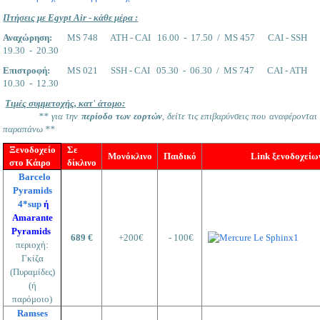
Πτήσεις με Egypt Air - κάθε μέρα :
Αναχώρηση:
MS 748 ATH - CAI 16.00 - 17.50 / MS 457 CAI - SSH
19.30 - 20.30
Επιστροφή:
MS 021 SSH - CAI 05.30 - 06.30 / MS 747 CAI - ATH
10.30 - 12.30
Tιμές συμμετοχής, κατ' άτομο:
** για την
περίοδο των εορτών
, δείτε τις επιβαρύνσεις που αναφέρονται
παραπάνω **
Ξενοδοχείο
Σε
Μονόκλινο
Παιδικό
Link ξενοδοχείω
στο Κάιρο
δίκλινο
Barcelo
Pyramids
4*sup
ή
Αmarante
Pyramids
689 €
+200€
- 100€
περιοχή:
Γκίζα
(Πυραμίδες)
(ή
παρόμοιο)
Ramses