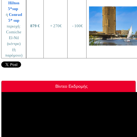
Hilton
5*sup
ή
Conrad
5* sup
879 €
+ 270€
- 100€
περιοχή:
Corniche
El-Nil
(κέντρο)
(ή
παρόμοιο)
Βίντεο Εκδρομής