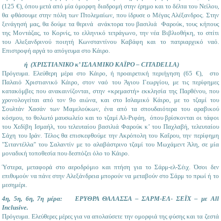
(125 €), όπου μετά από μία όμορφη διαδρομή στην έρημο και το δέλτα του Νείλου,
θα φθάσουμε στην πόλη των Πτολεμαίων, που ίδρυσε ο Μέγας Αλέξανδρος. Στην
ξενάγησή μας, θα δούμε τα θερινά ανάκτορα του βασιλιά Φαρούκ, τους κήπους
της Μοντάζας, το Κορνίς, το ελληνικό τετράγωνο, την νέα Βιβλιοθήκη, το σπίτι
του Αλεξανδρινού ποιητή Κωνσταντίνου Καβάφη και το πατριαρχικό ναό.
Επιστροφή αργά το απόγευμα στο Κάιρο.
ή (ΧΡΙΣΤΙΑΝΙΚΟ κ’ ΙΣΛΑΜΙΚΟ ΚΑΪΡΟ – CITADELLA)
Πρόγευμα. Ελεύθερη μέρα στο Κάιρο, ή προαιρετική περιήγηση (65 €), στο
Παλαιό Χριστιανικό Κάιρο, στον ναό του Άγιου Γεωργίου, με τις περίφημες
κατακόμβες που ανακαινίζονται, στην «κρεμαστή» εκκλησία της Παρθένου, που
χρονολογείται από τον 9ο αιώνα, και στο Ισλαμικό Κάιρο, με το τζαμί του
Σουλτάν Χασάν των Μαμελούκων, ένα από τα σπουδαιότερα του αραβικού
κόσμου, το θολωτό μαυσωλείο και το τζαμί Αλ-Ριφάη, όπου βρίσκονται οι τάφοι
του Χεδίβη Ισμαήλ, του τελευταίου βασιλιά Φαρούκ κ’ του Παχλαβή, τελευταίου
Σάχη του Ιράν. Τέλος θα επισκεφθούμε την Ακρόπολη του Καΐρου, την περίφημη
"Σιταντέλλα" του Σαλαντίν με το αλαβάστρινο τζαμί του Μωχάμεντ Άλη, σε μία
μοναδική τοποθεσία που δεσπόζει όλο το Κάιρο.
Ύστερα, μεταφορά στο αεροδρόμιο και πτήση για το Σάρμ-ελ-Σέιχ. Όσοι δεν
επιθυμούν να πάνε στην Αλεξάνδρεια μπορούν να μεταβούν στο Σάρμ το πρωί ή το
μεσημέρι.
4η, 5η, 6η, 7η μέρα: ΕΡΥΘΡΑ ΘΑΛΑΣΣΑ – ΣΑΡΜ-ΕΛ- ΣΕΪΧ – με All
Inclusive.
Πρόγευμα. Ελεύθερες μέρες για να απολαύσετε την ομορφιά της φύσης και τα ζεστά