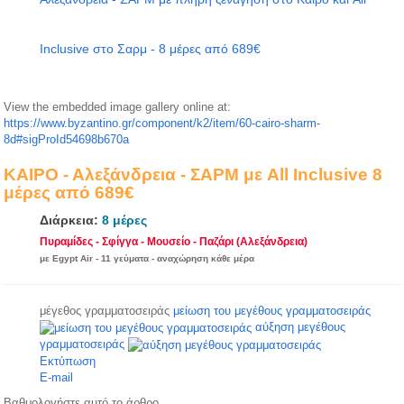
Inclusive στο Σαρμ - 8 μέρες από 689€
View the embedded image gallery online at:
https://www.byzantino.gr/component/k2/item/60-cairo-sharm-
8d#sigProId54698b670a
ΚΑΙΡΟ - Αλεξάνδρεια - ΣΑΡΜ με All Inclusive 8
μέρες από 689€
Διάρκεια:
8 μέρες
689€
από
Πυραμίδες - Σφίγγα - Μουσείο - Παζάρι (Αλεξάνδρεια)
με Egypt Air - 11 γεύματα - αναχώρηση κάθε μέρα
μέγεθος γραμματοσειράς
μείωση του μεγέθους γραμματοσειράς
αύξηση μεγέθους
γραμματοσειράς
Εκτύπωση
E-mail
Βαθμολογήστε αυτό το άρθρο